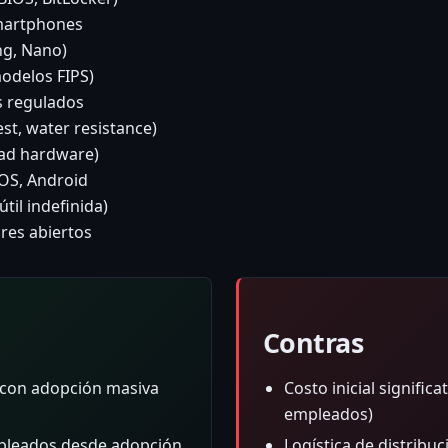
martphones
ng, Nano)
modelos FIPS)
s regulados
est, water resistance)
dad hardware)
OS, Android
til indefinida)
ares abiertos
Contras
t con adopción masiva
Costo inicial signific
empleados)
mpleados desde adopción
Logística de distribu