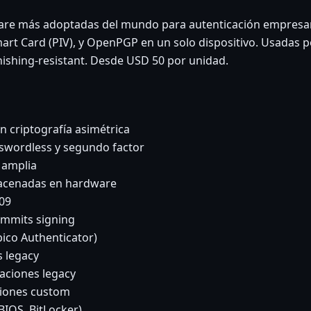
dware más adoptadas del mundo para autenticación empresar
t Card (PIV), y OpenPGP en un solo dispositivo. Usadas por
shing-resistant. Desde USD 50 por unidad.
n criptografía asimétrica
wordless y segundo factor
 amplia
macenadas en hardware
509
ommits signing
ico Authenticator)
 legacy
aciones legacy
iones custom
BIOS, BitLocker)