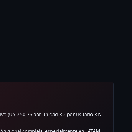
ativo (USD 50-75 por unidad × 2 por usuario × N
ción global compleja, especialmente en LATAM