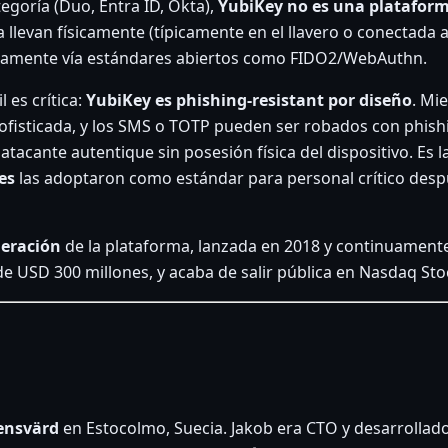
tegoría (Duo, Entra ID, Okta),
YubiKey no es una plataform
la llevan físicamente (típicamente en el llavero o conectada
ctamente vía estándares abiertos como FIDO2/WebAuthn.
 es crítica:
YubiKey es phishing-resistant por diseño
. Mi
ofisticada, y los SMS o TOTP pueden ser robados con phishi
tacante autentique sin posesión física del dispositivo. Es 
es
las adoptaron como estándar para personal crítico desp
eración
de la plataforma, lanzada en 2018 y continuamente
de USD 300 millones, y acaba de salir pública en Nasdaq St
rensvärd
en Estocolmo, Suecia. Jakob era CTO y desarrollador