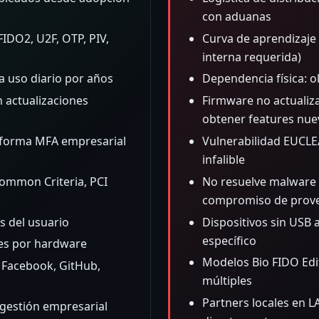
con aduanas
FIDO2, U2F, OTP, PIV,
Curva de aprendizaje
interna requerida)
a uso diario por años
Dependencia física: o
n actualizaciones
Firmware no actualiza
obtener features nue
taforma MFA empresarial
Vulnerabilidad EUCLE
infalible
Common Criteria, PCI
No resuelve malware e
compromiso de prove
s del usuario
Dispositivos sin USB
específico
tes por hardware
Modelos Bio FIDO Edi
 Facebook, GitHub,
múltiples
Partners locales en 
 gestión empresarial