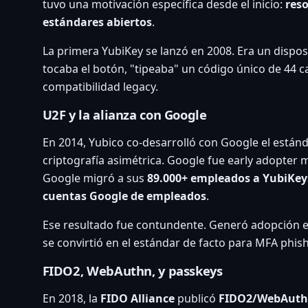
tuvo una motivación específica desde el inicio:
reso
estándares abiertos
.
La primera YubiKey se lanzó en 2008. Era un disp
tocaba el botón, "tipeaba" un código único de 44 c
compatibilidad legacy.
U2F y la alianza con Google
En 2014, Yubico co-desarrolló con Google el están
criptografía asimétrica. Google fue early adopte
Google migró a sus
89.000+ empleados a YubiKey
cuentas Google de empleados
.
Ese resultado fue contundente. Generó adopción en
se convirtió en el estándar de facto para MFA phish
FIDO2, WebAuthn, y passkeys
En 2018, la
FIDO Alliance
publicó
FIDO2/WebAut