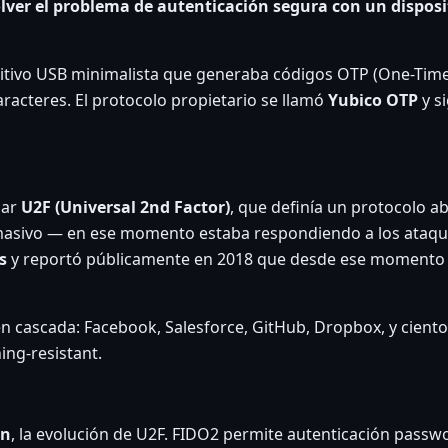
lver el problema de autenticación segura con un disposit
ositivo USB minimalista que generaba códigos OTP (One-Ti
aracteres. El protocolo propietario se llamó
Yubico OTP
y s
dar
U2F (Universal 2nd Factor)
, que definía un protocolo a
r masivo — en ese momento estaba respondiendo a los ataqu
s
y reportó públicamente en 2018 que desde ese moment
 cascada: Facebook, Salesforce, GitHub, Dropbox, y ciento
ing-resistant.
hn
, la evolución de U2F. FIDO2 permite autenticación passw