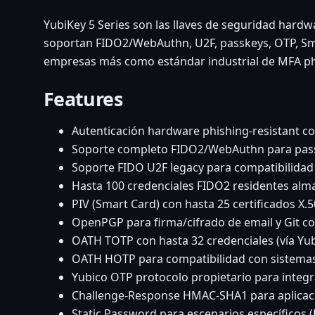
YubiKey 5 Series son las llaves de seguridad har
soportan FIDO2/WebAuthn, U2F, passkeys, OTP, Smar
empresas más como estándar industrial de MFA phi
Features
Autenticación hardware phishing-resistant co
Soporte completo FIDO2/WebAuthn para pass
Soporte FIDO U2F legacy para compatibilidad
Hasta 100 credenciales FIDO2 residentes al
PIV (Smart Card) con hasta 25 certificados X.
OpenPGP para firma/cifrado de email y Git c
OATH TOTP con hasta 32 credenciales (vía Yub
OATH HOTP para compatibilidad con sistemas
Yubico OTP protocolo propietario para integr
Challenge-Response HMAC-SHA1 para aplicac
Static Password para escenarios específicos (