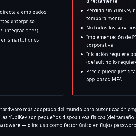
directamente
Pérdida sin YubiKey 
l directa a empleados
temporalmente
ntes enterprise
No todos los servici
s, integraciones)
Implementación de PI
o en smartphones
corporativa
Iniciación requiere po
(default no lo requier
Precio puede justific
app-based MFA
ad hardware más adoptada del mundo para autenticación emp
las YubiKey son pequeños dispositivos físicos (del tamañ
hardware — o incluso como factor único en flujos passwor