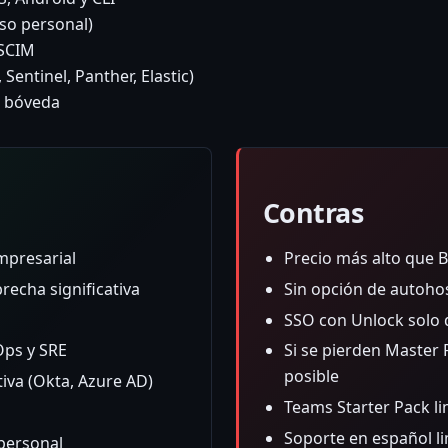
so personal)
 SCIM
Sentinel, Panther, Elastic)
a bóveda
Contras
mpresarial
Precio más alto que 
recha significativa
Sin opción de autoho
SSO con Unlock solo 
Ops y SRE
Si se pierden Master 
posible
iva (Okta, Azure AD)
Teams Starter Pack li
Soporte en español l
 personal