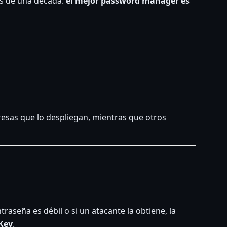
ás de una década:
el mejor password manager es
esas que lo despliegan, mientras que otros
aseña es débil o si un atacante la obtiene, la
Key
.