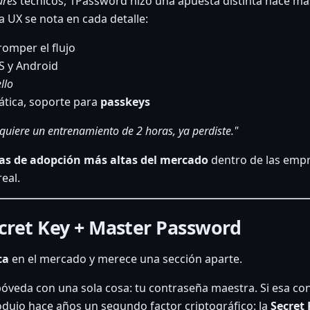
ures
técnicos, 1Password hizo una apuesta distinta hace m
a UX se nota en cada detalle:
romper el flujo
S y Android
llo
tica, soporte para
passkeys
uiere un entrenamiento de 2 horas, ya perdiste."
as de adopción más altas del mercado
dentro de las empr
eal.
ecret Key + Master Password
ca
en el mercado y merece una sección aparte.
veda con una sola cosa: tu contraseña maestra. Si esa contr
ujo hace años un segundo factor criptográfico: la
Secret 