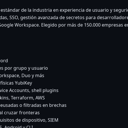
estándar de la industria en experiencia de usuario y segur
as, SSO, gestión avanzada de secretos para desarrolladore
oogle Workspace. Elegido por más de 150.000 empresas en 
word
s por grupo y usuario
Workspace, Duo y más
físicas YubiKey
ice Accounts, shell plugins
nkins, Terraform, AWS
reusadas o filtradas en brechas
l cruzar fronteras
uisitos de dispositivo, SIEM
, Android y CLI