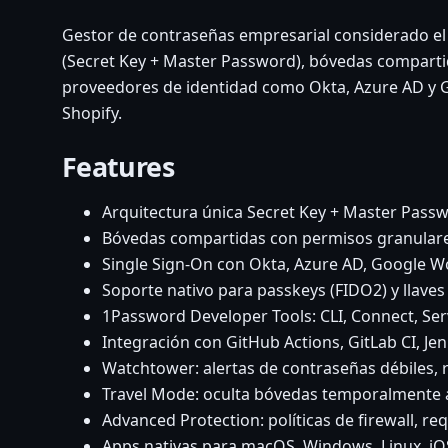
Gestor de contraseñas empresarial considerado el 
(Secret Key + Master Password), bóvedas compartid
proveedores de identidad como Okta, Azure AD y G
Shopify.
Features
Arquitectura única Secret Key + Master Pass
Bóvedas compartidas con permisos granulare
Single Sign-On con Okta, Azure AD, Google 
Soporte nativo para passkeys (FIDO2) y llaves 
1Password Developer Tools: CLI, Connect, Serv
Integración con GitHub Actions, GitLab CI, Je
Watchtower: alertas de contraseñas débiles, 
Travel Mode: oculta bóvedas temporalmente a
Advanced Protection: políticas de firewall, req
Apps nativas para macOS, Windows, Linux, iOS