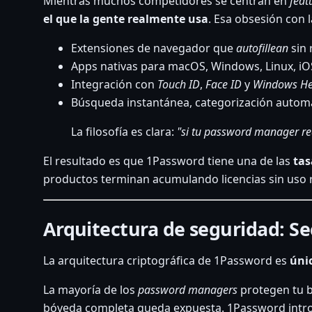
Mientras muchos competidores se centran en
feat
el que la gente realmente usa
. Esa obsesión con l
Extensiones de navegador que
autofillean
sin 
Apps nativas para macOS, Windows, Linux, iO
Integración con
Touch ID
,
Face ID
y
Windows He
Búsqueda instantánea, categorización automá
La filosofía es clara:
"si tu password manager req
El resultado es que 1Password tiene una de las
tas
productos terminan acumulando licencias sin uso r
Arquitectura de seguridad: S
La arquitectura criptográfica de 1Password es
úni
La mayoría de los
password managers
protegen tu bó
bóveda completa queda expuesta. 1Password introd