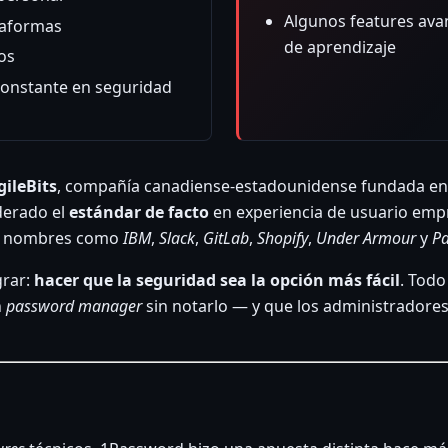
Algunos features ava
ataformas
de aprendizaje
os
constante en seguridad
gileBits
, compañía canadiense-estadounidense fundada en 
derado el
estándar de facto
en experiencia de usuario emp
do nombres como
IBM
,
Slack
,
GitLab
,
Shopify
,
Under Armour
y
Pa
grar:
hacer que la seguridad sea la opción más fácil
. Todo
n
password manager
sin notarlo — y que los administradores